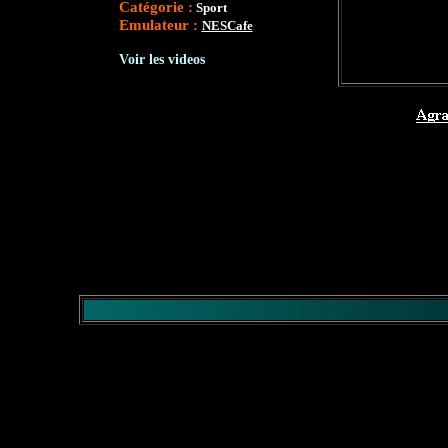
Catégorie :
Sport
Emulateur :
NESCafe
Voir les videos
</comment>