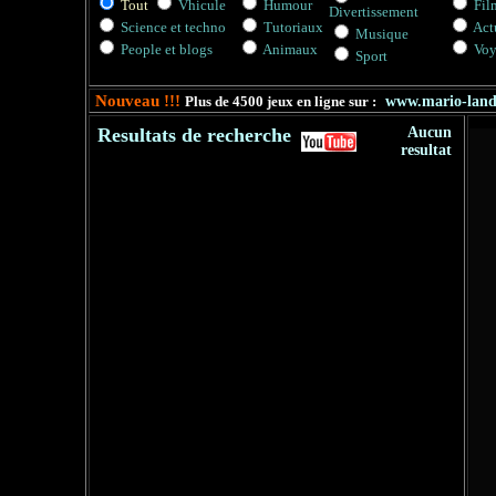
Tout
Vhicule
Humour
Fil
Divertissement
Science et techno
Tutoriaux
Actu
Musique
People et blogs
Animaux
Voy
Sport
Nouveau !!!
Plus de 4500 jeux en ligne sur :
www.mario-lan
Resultats de recherche
Aucun
resultat