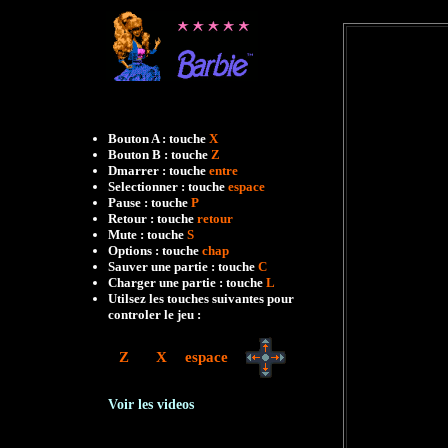
Bouton A : touche
X
Bouton B : touche
Z
Dmarrer : touche
entre
Selectionner : touche
espace
Pause : touche
P
Retour : touche
retour
Mute : touche
S
Options : touche
chap
Sauver une partie : touche
C
Charger une partie : touche
L
Utilsez les touches suivantes pour
controler le jeu :
Z
X
espace
Voir les videos