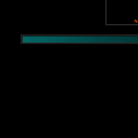
</comment>
No