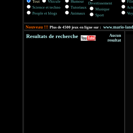
Tout
Vhicule
Humour
Fil
Divertissement
Science et techno
Tutoriaux
Actu
Musique
People et blogs
Animaux
Voy
Sport
Nouveau !!!
Plus de 4500 jeux en ligne sur :
www.mario-lan
Resultats de recherche
Aucun
resultat