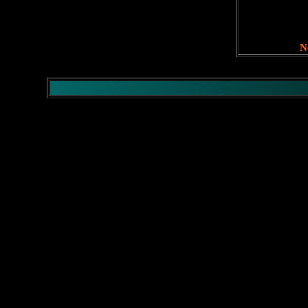
</comment>
No