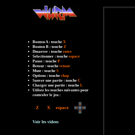
Bouton A : touche
X
Bouton B : touche
Z
Dmarrer : touche
entre
Selectionner : touche
espace
Pause : touche
P
Retour : touche
retour
Mute : touche
S
Options : touche
chap
Sauver une partie : touche
C
Charger une partie : touche
L
Utilsez les touches suivantes pour
controler le jeu :
Z
X
espace
Voir les videos