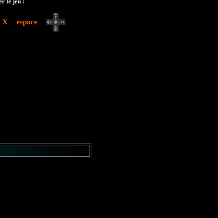
r le jeu :
X
espace