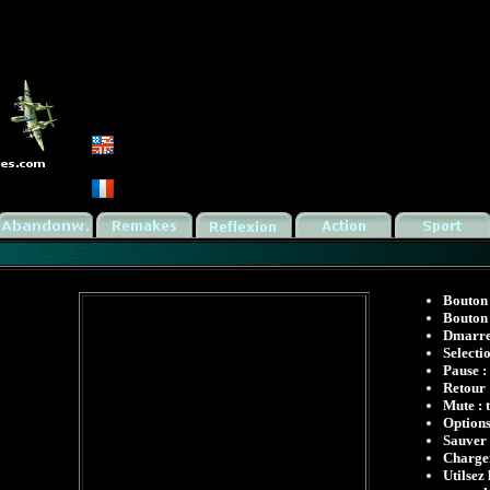
Bouton 
Bouton 
Dmarre
Selecti
Pause :
Retour 
Mute : 
Options
Sauver 
Charger
Utilsez