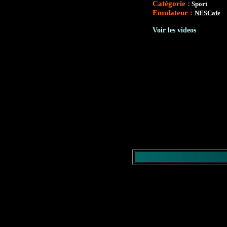
Catégorie :
Sport
Emulateur :
NESCafe
Voir les videos