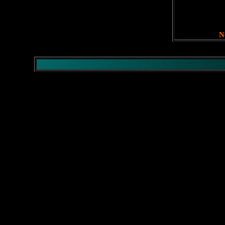
</comment>
No