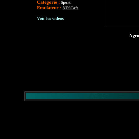
Catégorie :
Sport
Emulateur :
NESCafe
Voir les videos
</comment>