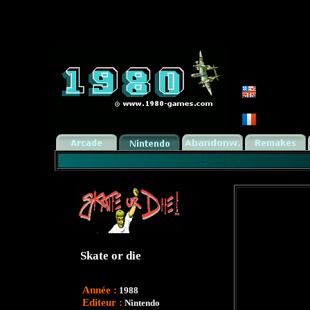
Skate or die
Année :
1988
Editeur :
Nintendo