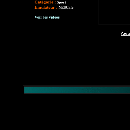
Catégorie :
Sport
Emulateur :
NESCafe
Voir les videos
</comment>