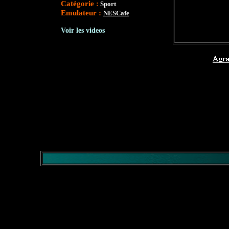
Catégorie :
Sport
Emulateur :
NESCafe
Voir les videos
</comment>