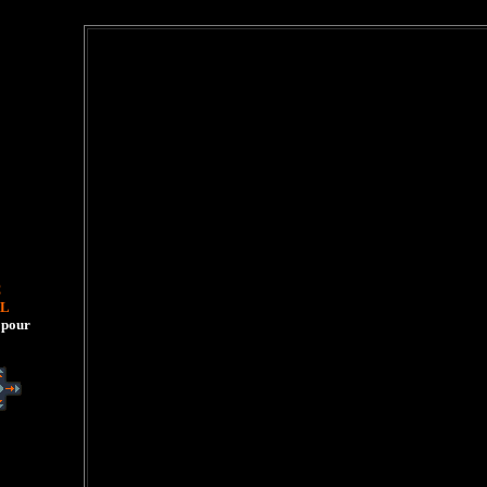
C
L
s pour