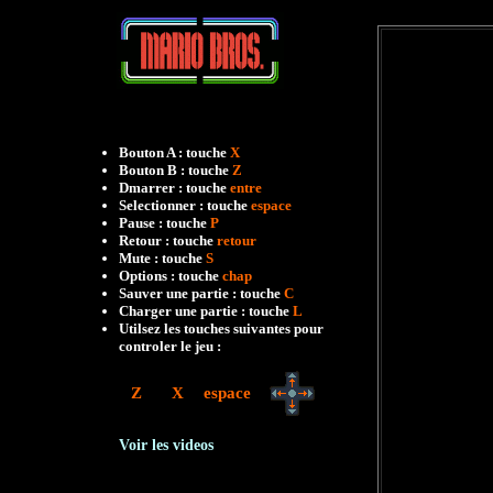
Bouton A : touche
X
Bouton B : touche
Z
Dmarrer : touche
entre
Selectionner : touche
espace
Pause : touche
P
Retour : touche
retour
Mute : touche
S
Options : touche
chap
Sauver une partie : touche
C
Charger une partie : touche
L
Utilsez les touches suivantes pour
controler le jeu :
Z
X
espace
Voir les videos