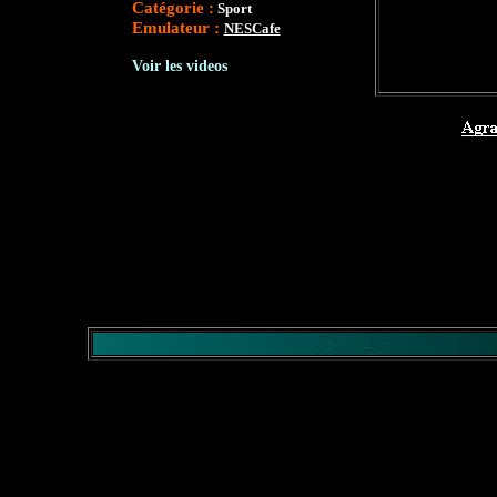
Catégorie :
Sport
Emulateur :
NESCafe
Voir les videos
</comment>