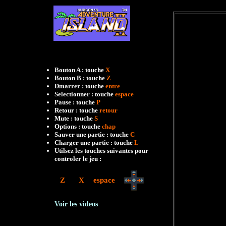
Bouton A : touche
X
Bouton B : touche
Z
Dmarrer : touche
entre
Selectionner : touche
espace
Pause : touche
P
Retour : touche
retour
Mute : touche
S
Options : touche
chap
Sauver une partie : touche
C
Charger une partie : touche
L
Utilsez les touches suivantes pour
controler le jeu :
Z
X
espace
Voir les videos