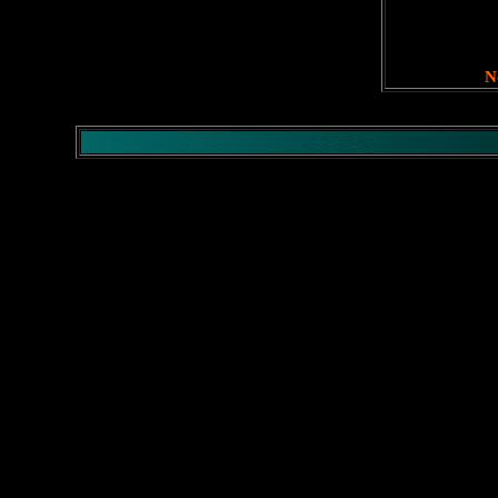
</comment>
No