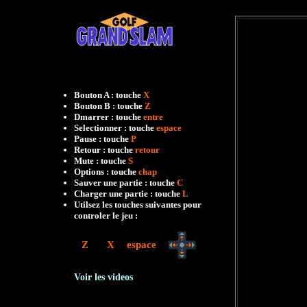
Bouton A : touche
X
Bouton B : touche
Z
Dmarrer : touche
entre
Selectionner : touche
espace
Pause : touche
P
Retour : touche
retour
Mute : touche
S
Options : touche
chap
Sauver une partie : touche
C
Charger une partie : touche
L
Utilsez les touches suivantes pour
controler le jeu :
Z
X
espace
Voir les videos