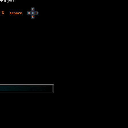
r le jeu :
X
espace