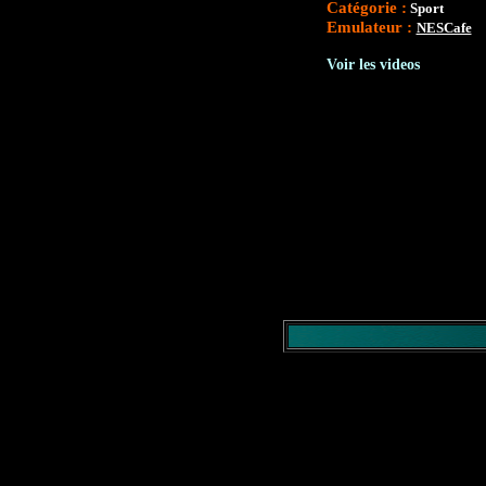
Catégorie :
Sport
Emulateur :
NESCafe
Voir les videos