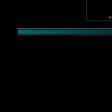
</comment>
No