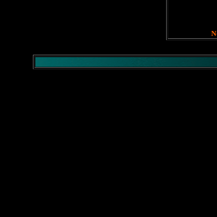
</comment>
No