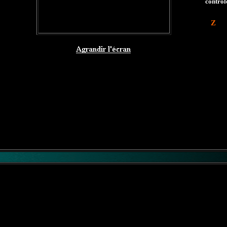
controle
Z