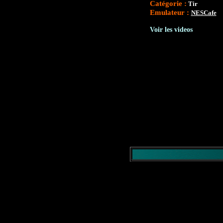
Catégorie :
Tir
Emulateur :
NESCafe
Voir les videos