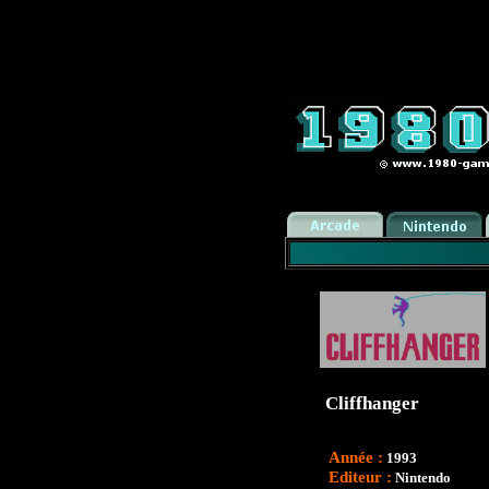
Cliffhanger
Année :
1993
Editeur :
Nintendo