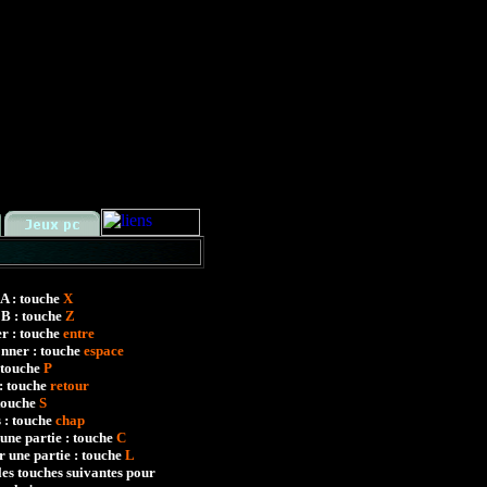
A : touche
X
B : touche
Z
r : touche
entre
onner : touche
espace
 touche
P
: touche
retour
touche
S
 : touche
chap
une partie : touche
C
 une partie : touche
L
 les touches suivantes pour