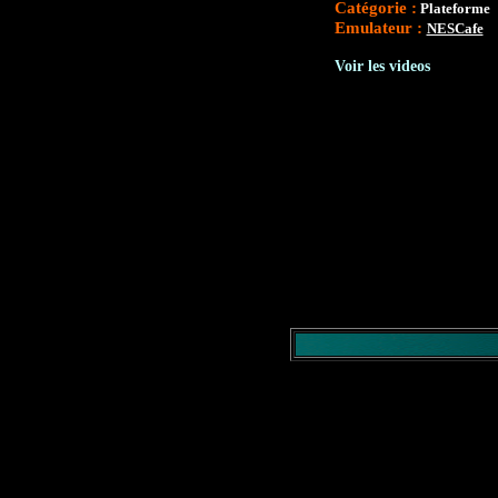
Catégorie :
Plateforme
Emulateur :
NESCafe
Voir les videos