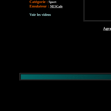
Catégorie :
Sport
Emulateur :
NESCafe
Voir les videos
</comment>