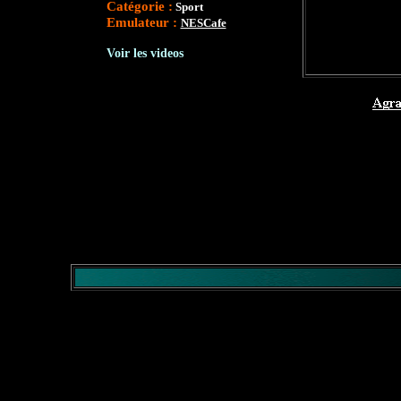
Catégorie :
Sport
Emulateur :
NESCafe
Voir les videos
</comment>