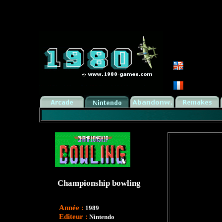
Championship bowling
Année :
1989
Editeur :
Nintendo