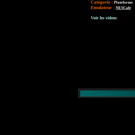
Catégorie :
Plateforme
Emulateur :
NESCafe
Voir les videos