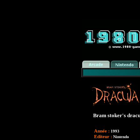
Bram stoker's dracu
Année :
1993
Editeur :
Nintendo