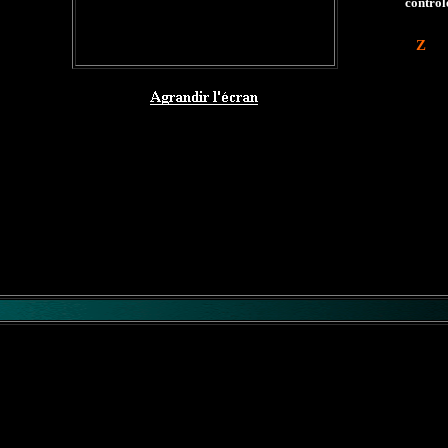
controle
Z