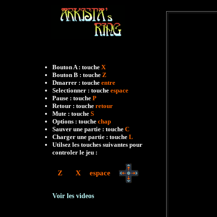
Bouton A : touche
X
Bouton B : touche
Z
Dmarrer : touche
entre
Selectionner : touche
espace
Pause : touche
P
Retour : touche
retour
Mute : touche
S
Options : touche
chap
Sauver une partie : touche
C
Charger une partie : touche
L
Utilsez les touches suivantes pour
controler le jeu :
Z
X
espace
Voir les videos