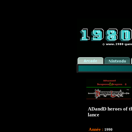
ADandD heroes of t
lance
Année :
1990