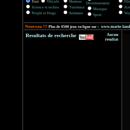
Tout
Vhicule
Humour
Fil
Divertissement
Science et techno
Tutoriaux
Actu
Musique
People et blogs
Animaux
Voy
Sport
Nouveau !!!
Plus de 4500 jeux en ligne sur :
www.mario-lan
Resultats de recherche
Aucun
resultat