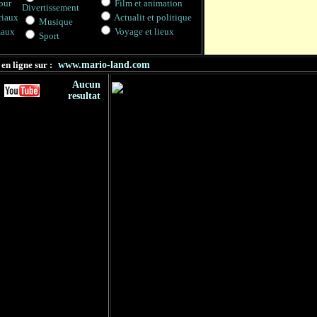
our
Film et animation
Divertissement
riaux
Actualit et politique
Musique
aux
Voyage et lieux
Sport
en ligne sur :
www.mario-land.com
Aucun
resultat