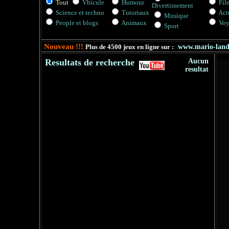
Tout
Vhicule
Humour
Fil
Divertissement
Science et techno
Tutoriaux
Actu
Musique
People et blogs
Animaux
Voy
Sport
Nouveau !!!
Plus de 4500 jeux en ligne sur :
www.mario-lan
Resultats de recherche
Aucun
resultat