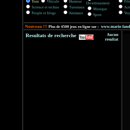
Tout
Vhicule
Humour
Fil
Divertissement
Science et techno
Tutoriaux
Actu
Musique
People et blogs
Animaux
Voy
Sport
Nouveau !!!
Plus de 4500 jeux en ligne sur :
www.mario-lan
Resultats de recherche
Aucun
resultat