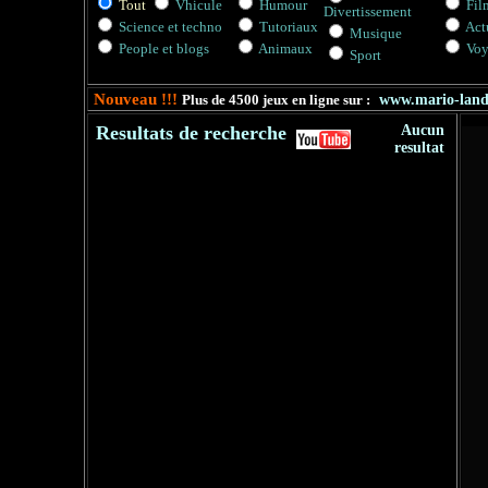
Tout
Vhicule
Humour
Fil
Divertissement
Science et techno
Tutoriaux
Actu
Musique
People et blogs
Animaux
Voy
Sport
Nouveau !!!
Plus de 4500 jeux en ligne sur :
www.mario-lan
Resultats de recherche
Aucun
resultat