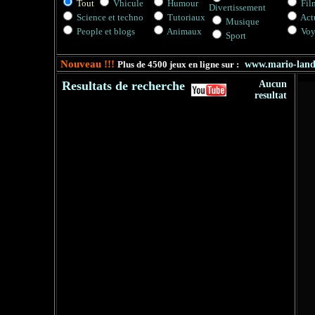
Tout
Vhicule
Humour
Fil
Divertissement
Science et techno
Tutoriaux
Actu
Musique
People et blogs
Animaux
Voy
Sport
Nouveau !!!
Plus de 4500 jeux en ligne sur :
www.mario-lan
Resultats de recherche
Aucun
resultat