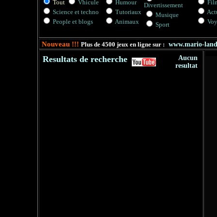
Tout
Vhicule
Humour
Fil
Divertissement
Science et techno
Tutoriaux
Actu
Musique
People et blogs
Animaux
Voy
Sport
Nouveau !!!
Plus de 4500 jeux en ligne sur :
www.mario-lan
Resultats de recherche
Aucun
resultat