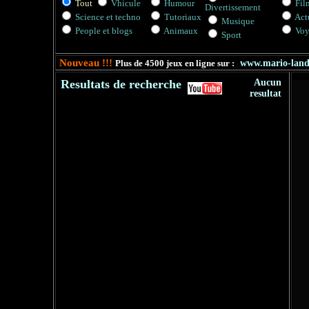
Tout
Vhicule
Humour
Fil
Divertissement
Science et techno
Tutoriaux
Actu
Musique
People et blogs
Animaux
Voy
Sport
Nouveau !!!
Plus de 4500 jeux en ligne sur :
www.mario-lan
Resultats de recherche
Aucun
resultat