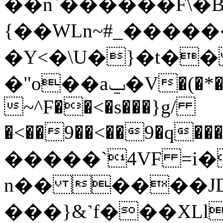
��n`������F\�Bf
{��WLn~#_������
�Y<�\U�}�t�
�"o��aݐ�V�(�*�5#��O��m
~^F��<�s���}g/
�<��9��<��9�q
�����`4VF =i�'���S�,ة�"X$�F�f
n�� ����JD
���}&˺f���XLl