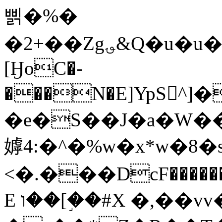
삙�%�
�2+��Zg؈&Q�u�u�A�I��`f����@���j\
[ӇoC�-
���N�E]YpS󺣉^
�e�S��J�a�W�
嫭4:�^�%w�x*w�8
<�.���DcF������
E ו��[�֣�#X �,��vv�?