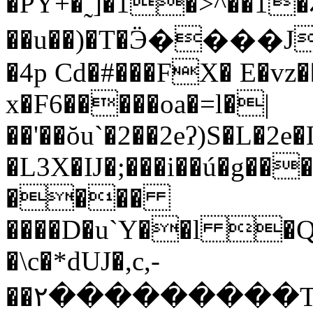
�PY+�˷]�1�>^��1
��u��)�T�Ӭ����J��0�u{:�
�4p Cd�#���FX� E�vz�
x�F6�����oa�=l�|
��'��ŏu`�2��2eʔ)S�L�2
�L3X�Ĳ�;���i��ú�g��
����
����D�u`Y��l �QbX
�\c�*dUJ�,c,-
��٢���������T�J�w���ν�{Ͻ߹