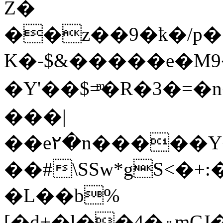
Z�
��z��9�ҟ�/p���
K�-$&�����e�M9�
�Y'��$=ͫ�R�3�=�
���|
��e۲�n�����Y
��#\SSw*gS<�+:
�L��b%
[�d+�l��4�ۊmCJ��K��b�v�l��m\��O\���(v )�Q.�8��d�����|Z�`5d�eKn�