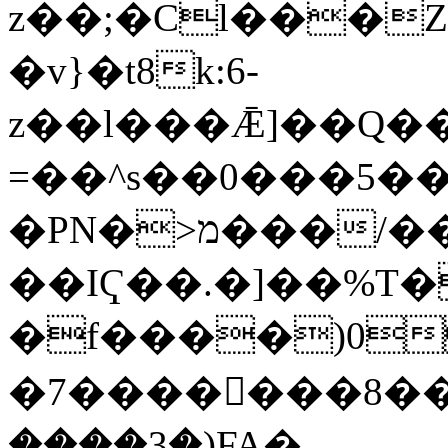
z��;�Cl���Za
�v}�t8k:6-
z��l���Ǣ]��Q��'sOU���Q׋�'�
=��^s��0���5�
�PN�>מ���/����B�'�?
��IҀ��.�]��%T
�f����)0
�7�������8��i�M�ڣ��b�
����3�)FA�