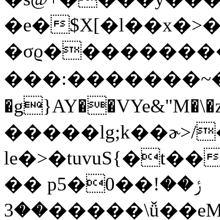
�e�$X[�l��х�
�σϱ��������
���:�������~
�g}AY��VYe&"M�\
�����lg;k��ɚ>/
le�>�tuvuS{�t
�� p5�0��ݬ��!
��3�����\ǚ��eMi��>�y��|