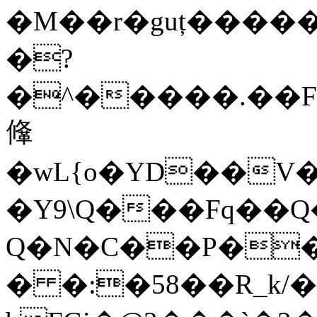
�M��r�guț����
�?
�^�����.��F7
鞗
�wL{o�YD��V�
�Y9\Q���Fq��Q
Q�N�C��P�����:ڧ�)n97�𖳼��d��4��
� �:�58��R_k/�