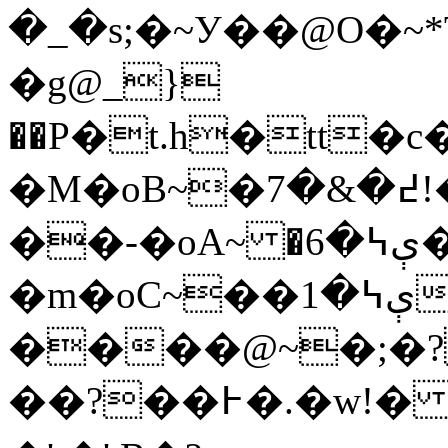
�_�s;�~У��@O�~
�g@_}
��P�t.h�tt
�M�oB~�߄�&�7!� �-�oA~ �[�߂��
��-�oA~ �ې߆�6�!�
�m�oC~�ې߆�1���1���1���1���1���1��@~�;�߁��w
����@~�;�?
��?��߅�.�w!� �]��B~�߅�.�w!�' �'