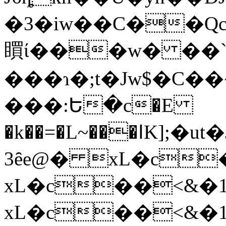
�3�iw��C��QcR�E���7
䁲ί���w� ��`
���ɿ�;t�Jw$�C�
���:Ե�c�E
�k��=�L~���ߊK];�ut�J����ɣ�%�[�?
3ȇe@� xL�c
xL�c��<&�
xL�c��<&�