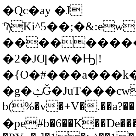
�Qc�ay �J
ϠKi^5��;�&:ew
����
�����
�2�JƢ�W�Ԣ|!
�{O�#���a���k�N
b(%�v�+V�.��a?�
�pe#b�6��K��De�