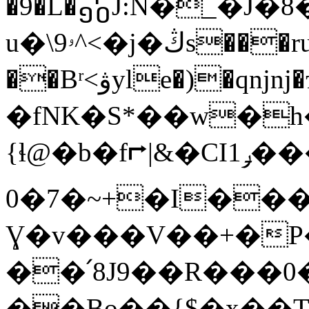
�9�L�᧺J:N�_�J�8
u�\9ۥ^<�j�ڭs���ru �vF�
��Bʳ<ۋyle�)�qnjnj�ҵ��q9��𺬞?F]}
�fNK�S*��w�h�
{ɬ@�b�f⮣|&�CI1ݛ���fy�y�{m��S�H�hS�?
0�7�~+�I���Z
Ɣ�v���V��+�
��՛8J9��R���
��Bo��{$�x��