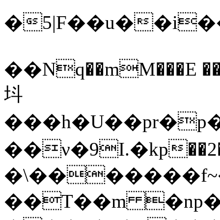
�5|F��u��i�
��Nq��mM���E ��+
㘰
���h�U��pr�p
��ν�9І.�kp��2
�\�������f~
��T��m �np�1��,�