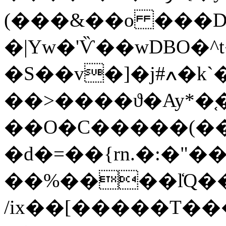
(���&��o ���D��߼!
�|Yw�'Ѷ��wDBO�
�S��v�]�j#ߍ�k`��r�ﮢ�s��H�
��>����ϑ�Ay*�֚�
��O�C�����(�
�d�=��{rn.�:�"�
��%����l̒Q�
/ix��[�����Τ���0