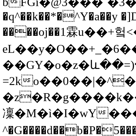
bFGi�@3���`�3
�q^��k��*�^Y�a��y �
����oj��1霖u��+
eL��y�O��+_�6�
��GY�o�z�և��=
=2ko��0��|�^�
�z�R�g����k�
凜�M�ì�I�wY���ӿ 
^�G����d��b�P�5����1��������ݤ cz�3�r�`V�QK�2