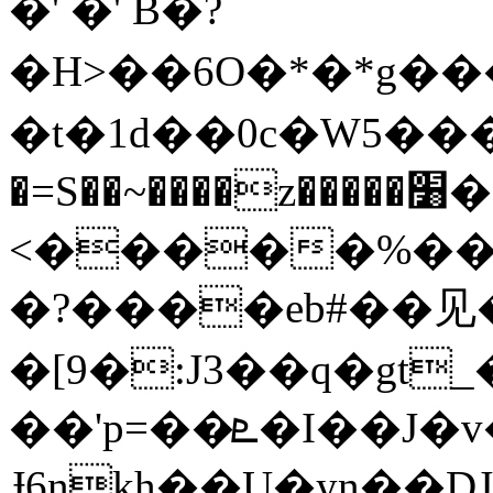
�' �' B�?
�H>��6O�*�*g
�t�1d��0c�W5���D�
�=S��~����z�����׸���jF;O}
<�����%��
�?����eb#��⻅�
�[9�:J3��q�gt
��'p=��ܧ�I��J�v� ԯ���n0�
Ɉ6ȵkh��U�yn��DJ