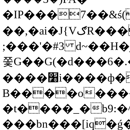
�IP���7��&ś
��,�ai�J{VګR�����x"� G[�P����WM�n(�3�1�4��֍Xd��P�4Cd�A��P�
;���'�#3 d~��H
쫓G��G(�d���6�
����׸i����ф�?
B����o��
�t����_�b9:�^
���bn���[iq�ǵ�.e�.Ԗ܅�~�