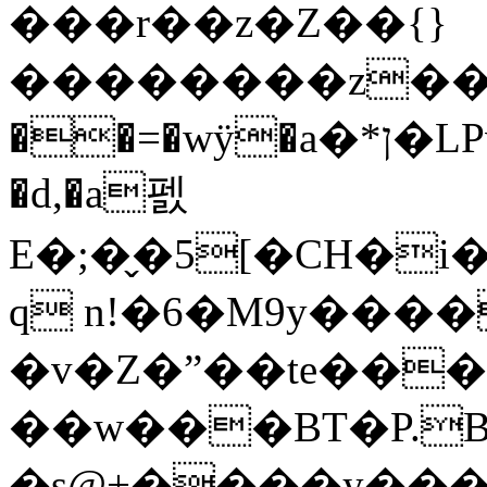
���r��z�Z��{}
��������z��G
��=�wӱ�a�*ן�LPvc&��_��o��������FGEIx�� t�y����]=m��%,lc^dـm X�#l*?
�d,�a펤
E�;�̬�5[�CH�
q n!�6�M9y����
�v�Z�ˮ��te���
��w���BT�P.B�%�j�o�ڀ�0��
�s@+����y��