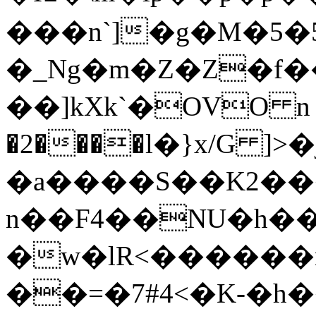
���n`]�g�M�5�5
�_Ng�m�Z�Z�f
��]kXk`�OVO
�2����l�}x/G 
�a����S��K2���
n��F4��NU�h��
�w�lR<������
��=�7#4<�K-�h�