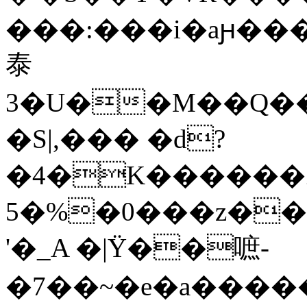
���:���i�aԩ�������ԅ�ڧ�"t
泰
3�U��M��Q��
�S|,��� �d?
�4�K������Z
5�%�0���z��i
'�_A �|Ϋ��嗻-
�7��~�e�a����