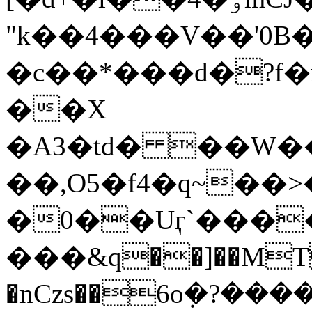
"k��4���V��'0B
�c��*���d�?f�m
��X
�A3�td� ��W���ܫ�7��u��:
��,O5�f4�q~��>
�0��Uӷ`���
���&q��]��MT��
�nCzs��6oܼ�?����ڴ�i��