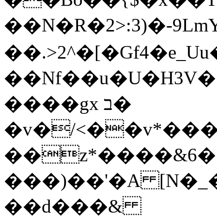
��N�R�2>:3)�-9Lm
��.>2^�[�Gf4�e_
��Nf��u�U�H3V
����gx ב�
�v�/<��v*��
��z*����&6�
���)��'�A [N�
��d���&