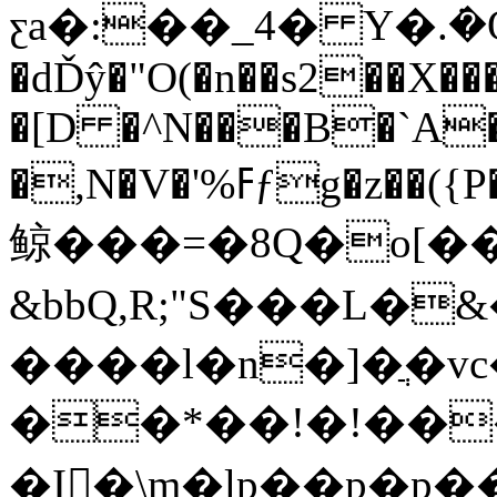
ƹa�:��_4� Υ�.ܿ�
�dĎŷ�"O(�n��s2��X��
�[D �^N���B�`A�
�,N�V�'%ߓƒg�z��({P�TL��3߶�Y���u��;G���z����\Ɋ�qҸN��+�
鲸���=�8Q�o[�
&bbQ,R;"S���L�
����l�n�]�ֲ�vc�2_~�s"���
��*��!�!���
�I�\m�lp��p�p�