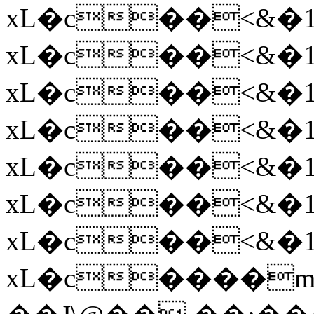
xL�c��<&�
xL�c��<&�
xL�c��<&�
xL�c��<&�
xL�c��<&�
xL�c��<&�
xL�c��<&�
xL�c����