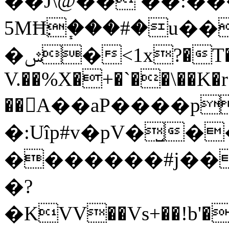
��J\@�� ��:��
5MĦ׃�֧��#�u���ή��h�����9���yf]�/
�ݜ�<1x?�T��[�+�`��\��K�r
V.��%X�+�`��\��K�r
��A��aP����p
�:Uîp#v�pV�̺�
�������#j���
�?
�KVV��Vs+��!b'�,�%�fm��RC