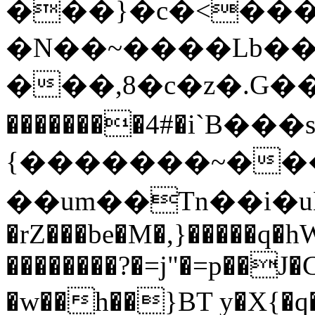
���}�c�<���h
�N��~����Lb��3
���,8�c�z�.G�
��������4#�i`Β��
{�������~����!ץ(O
��um��Tn��i�uH�n�޸&JܕM�g�
�rZ���be�M�,}�����q�hW
��������?�=j"�=p��
�w��h��}BT y�X{�q�@ڷ�'ᤶ��