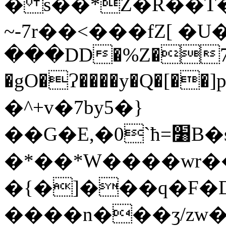
� s��*Z�R��T�
~-7r��<���fZ[ �U�
���DD�%Z�7�
�gO�Ɂ����y�Q�[��
�^+v�7by5�}
��G�E,�0`ћ=׸B�sM�ˆ�Ӳl��z��0�Q
�*��*W����wr�
�{�]���q�F�D
����n���ʒ/zw�F