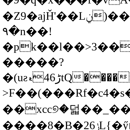
�Z9�ajȞ'��Lݧ)��Nm�t�oYu��0e�aʹ_�^�/P�~e�!
۹�n��!
�pk��l��>3��
�����?
�(uƨڑ46ޑtQ������a8�_���1��p�O���ь�jY�1�Wo���h�>'� T�(�L�i��$5���!;�ԾG�yjU��ڨ�?
>F��(���Rf�c4�
��xcc୭�덟��_��/
����8�B�2ݫ6L{�ӳԥ�\������J��x}