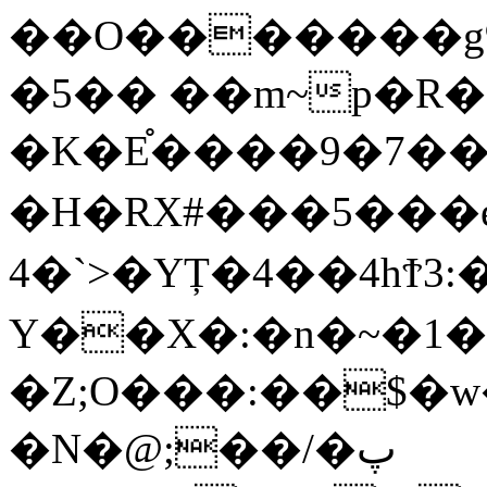
��O�������g9
�5�� ��m~p�R�
�K�E֯����9�7���
�H�RX#� ��5���
4�`>�YȚ�4��4hϮ3:�.ىO���f�+@ ��J
Y��X�:�n�~�1�
�Z;O���:��$�w
�N�@;��/�پ