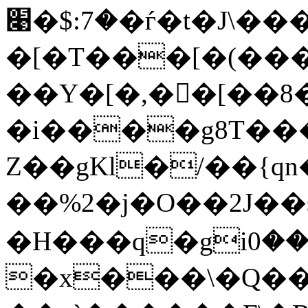
�7:$�׉�ѓ�t�J\�����˺�uSĈ%�u�a����+)�2���՟��8;�jG�i+bLQ����a��8�-
�[�T���[�(���ɭ
��Y�[�,��ٓ[��
�i����g8T���
Z��gKl�/��{q
��%2�j�O��2J��s�g�2
�H���q�giޱ���0��H��
�x���\�Q��