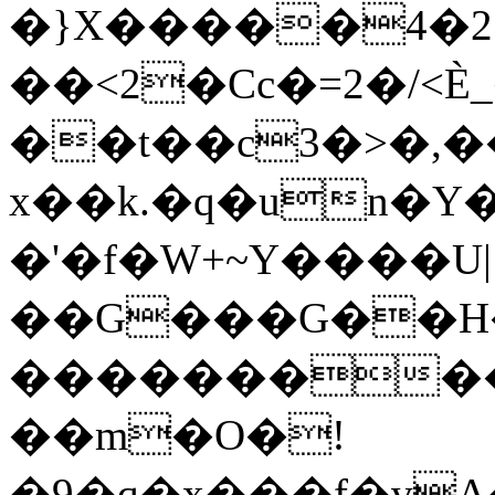
�}X�����4�25}
��<2�Cc�=2�/<
��t��c3�>�,�
x��k.�q�un�Y
�'�f�W+~Y����U|
��G���G��H
����������
��m�O�!
�9�q�x���f�v